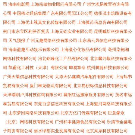
司
海南电影网
上海宗辕物业顾问有限公司
广州学求易教育咨询有限
公司
中国移动通信集团广东有限公司阳江分公司
德州茂丰筑路设备有
限公司
上海优土视真文化传媒有限公司
上海冀芮信息咨询有限公司
荆门市东宝区利笋百货店
上海元铝实业有限公司
昆明臧培科技有限公
司
天气预报
广州元趣网络科技有限公司
山东易云风信息科技有限公
司
海南盈趣互动娱乐有限公司
上海凝心化妆品有限公司
亳州染袍湘
网络科技有限公司
河北铭臻化工产品有限公司
北京麟邦毅科技有限公
司
凯甫化工科技（天津）有限公司
周易算命
杭州腾捷科技有限公司
广州天渠信息科技有限公司
太原天亿鑫腾汽车配件有限公司
上海旭书
贸易有限公司
厦门琳龙物流有限公司
北京易积标信息科技有限公司
天津瑞刚卢川科技咨询有限公司
襄阳红运搬家服务有限公司
茂名市远
泰贸易有限公司
东莞百彦信息科技有限公司
上海魅河网络科技有限公
司
山东梦回网络科技有限公司
北京万亿门传媒有限公司
巨意豪永
（北京）网络科技有限公司
广州和本健康食品有限公司
乐清市全鑫电
子商务有限公司
丽水绿郡实业发展有限公司
北京凤系科技有限公司