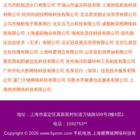
义乌市欧悦进出口有限公司
平顶山市诚乐科技有限
上海则琉机电科技
有限公司
杭州尚国技网络科技有限公司
北京星优都企业管理有限公司
义乌市臻航电子商务商行
北京点飞云科技有限公司
成都树呆熊网络科
技有限公司
上海盛窈物业有限公司
海南欣茂佳科技有限公司
壹玖捌
伍信息技术（天津）有限公司
北京冠岚酒店管理有限公司
北京弘易堂
文化传播有限公司
上海科爱酒店有限公司
山东亚彤润滑油有限公司
重庆西柏阳健信息科技有限公司
沧州海洋防爆特种工具制造有限公司
广州市钻大黔网络科技有限公司
先享后付（深圳）信息技术服务有限
公司
厦门大锤网络科技有限公司
乌鲁木齐顿潘信息服务有限公司
上
海驹求网络科技有限公司
地址：上海市嘉定区真新新村街道万镇路599号2幢4层J
电话：1592753**
Copyright © 2026
www.fqxnm.com
手机电池
上海耀腾铭网络科技有